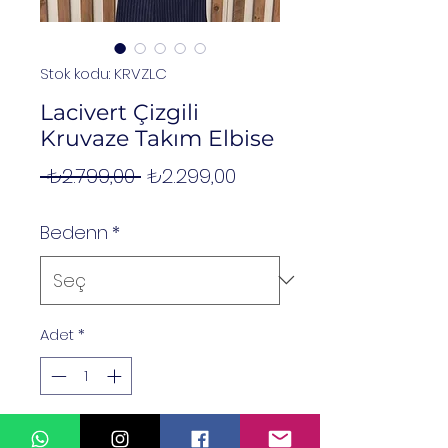
Stok kodu: KRVZLC
Lacivert Çizgili
Kruvaze Takım Elbise
Normal
İndirimli
 ₺2.799,00 
₺2.299,00
Fiyat
Fiyat
Bedenn
*
Adet
*
Sepete Ekle