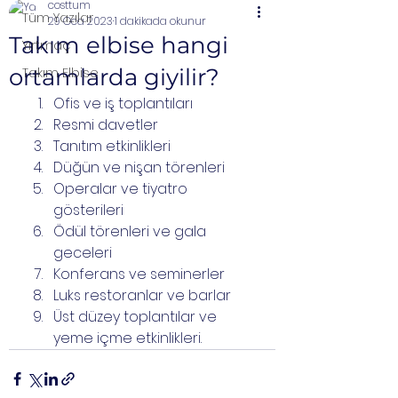
costtum
Tüm Yazılar
29 Oca 2023
1 dakikada okunur
Takım elbise hangi
Yırtmaç
ortamlarda giyilir?
Takım Elbise
Ofis ve iş toplantıları
Resmi davetler
Tanıtım etkinlikleri
Düğün ve nişan törenleri
Operalar ve tiyatro 
gösterileri
Ödül törenleri ve gala 
geceleri
Konferans ve seminerler
Luks restoranlar ve barlar
Üst düzey toplantılar ve 
yeme içme etkinlikleri.