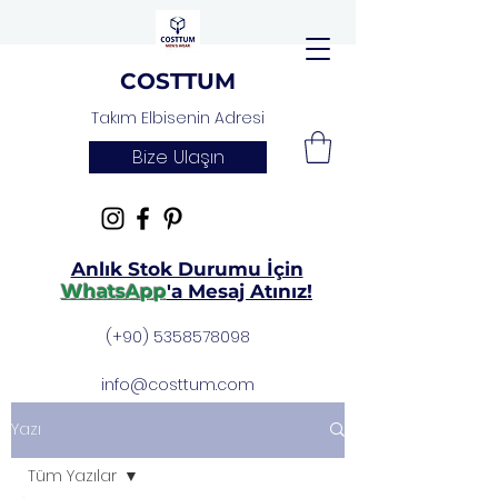
COSTTUM
Takım Elbisenin Adresi
Bize Ulaşın
Anlık Stok Durumu İçin
WhatsApp
'a Mesaj Atınız!
(+90)
5358578098
info@costtum.com
Yazı
Tüm Yazılar