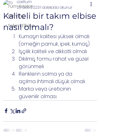
costtum
Tüm Yazılar
29 Oca 2023
1 dakikada okunur
Kaliteli bir takım elbise
Yırtmaç
nasıl olmalı?
Takım Elbise
Kumaşın kalitesi yüksek olmalı 
(örneğin pamuk, ipek, kumaş).
İşçilik kaliteli ve dikkatli olmalı.
Dikilmiş formu rahat ve güzel 
görünmeli.
Renklerin solma ya da 
açılma ihtimali düşük olmalı.
Marka veya üreticinin 
güvenilir olması.