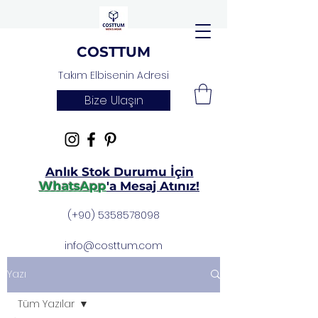
COSTTUM
Takım Elbisenin Adresi
Bize Ulaşın
Anlık Stok Durumu İçin
WhatsApp
'a Mesaj Atınız!
(+90)
5358578098
info@costtum.com
Yazı
Tüm Yazılar