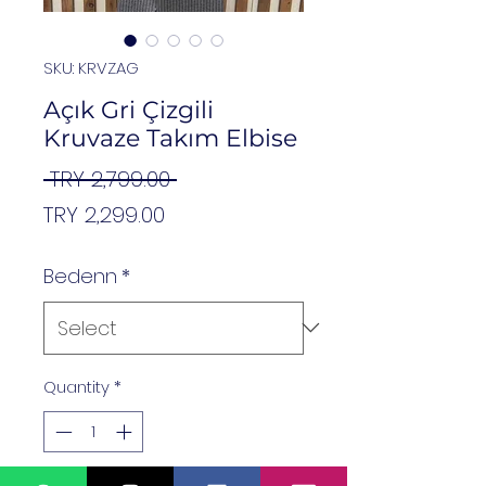
SKU: KRVZAG
Açık Gri Çizgili
Kruvaze Takım Elbise
Regular
 TRY 2,799.00 
Sale
Price
TRY 2,299.00
Price
Bedenn
*
Quantity
*